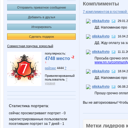
Комплименты
Отправить приватное сообщение
7 комплиментов в гостевой 
Добавить в друзья
oliskaAvto
29.01.
Игнорировать
ДД. Напоминаю про 
oliskaAvto
16.04.
Сделать подарок
ДД. Жду оплату за з
Совместная покупка: взрослый
oliskaAvto
11.11.2
популярность:
-2
4748 место
Просьба срочно опла
↓
www.nn.ru/community/
рейтинг
4444
?
oliskaAvto
18.04.2
Привилегированный
ДД. Напоминаю про 
пользователь
7
уровня
oliskaAvto
06.08.
Прошу срочно оплат
Вы не авторизованы! Чтоб
Статистика портрета:
сейчас просматривают портрет - 0
зарегистрированные пользователи
посетившие портрет за 7 дней - 1
Метки лидеров